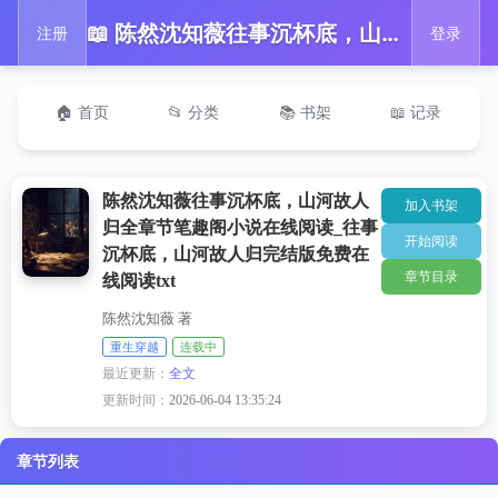
📖 陈然沈知薇往事沉杯底，山河故人归全章节笔趣阁小说在线阅读_往事沉杯底，山河故人归完结版免费在线阅读txt
注册
登录
🏠 首页
📂 分类
📚 书架
📖 记录
陈然沈知薇往事沉杯底，山河故人
加入书架
归全章节笔趣阁小说在线阅读_往事
开始阅读
沉杯底，山河故人归完结版免费在
章节目录
线阅读txt
陈然沈知薇 著
重生穿越
连载中
最近更新：
全文
更新时间：
2026-06-04 13:35:24
章节列表