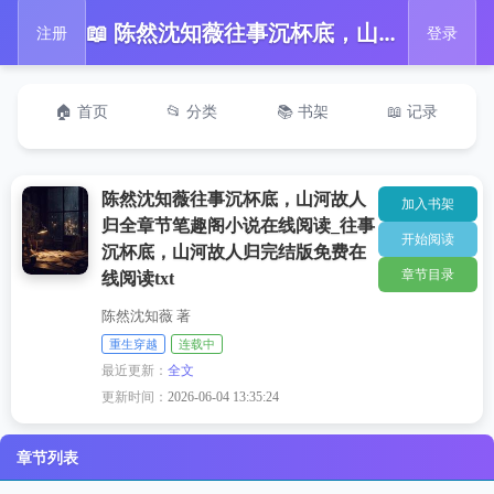
📖 陈然沈知薇往事沉杯底，山河故人归全章节笔趣阁小说在线阅读_往事沉杯底，山河故人归完结版免费在线阅读txt
注册
登录
🏠 首页
📂 分类
📚 书架
📖 记录
陈然沈知薇往事沉杯底，山河故人
加入书架
归全章节笔趣阁小说在线阅读_往事
开始阅读
沉杯底，山河故人归完结版免费在
章节目录
线阅读txt
陈然沈知薇 著
重生穿越
连载中
最近更新：
全文
更新时间：
2026-06-04 13:35:24
章节列表