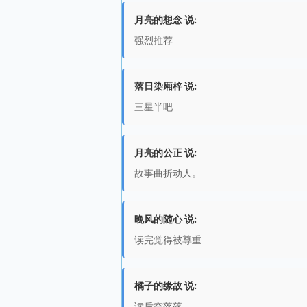
月亮的想念 说:
强烈推荐
落日染厢梓 说:
三星半吧
月亮的公正 说:
故事曲折动人。
晚风的随心 说:
读完觉得被尊重
橘子的缘故 说:
读后空落落