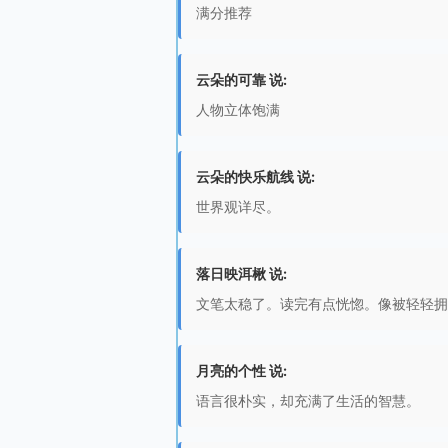
满分推荐
云朵的可靠 说:
人物立体饱满
云朵的快乐航线 说:
世界观详尽。
落日映洱楸 说:
文笔太稳了。读完有点恍惚。像被轻轻拥
月亮的个性 说:
语言很朴实，却充满了生活的智慧。