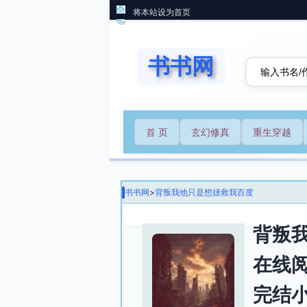
将本站设为首页
书书网
首 页
玄幻修真
重生穿越
书书网
>
背叛我他只是想拯救我百度
背叛
在线
完结