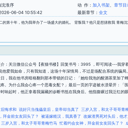
梅沈淮序
动 作：
加入书架
、
章节目
6-06-04 10:55:42
最新章节：
全文
二的第十年，他为我举办了一场盛大的婚礼。 背叛我？他只是想拯救我 青梅沈
介：关注微信公众号【夜猫书楼】回复书号：3995 ，即可阅读---我
说他爱我如命，只有我知道，这场十年深情局，不过是场配合系统的骗局
念日，我在他书房暗格翻到那本带锁的日记：「她给我泡的醒酒茶里加了
喊疼。为什么我会心疼一个恶毒女配？」最后一页的字迹被水渍晕开：「
计时响起时，他正拿着我漏藏的诊断书抵在我身后。他指腹碾过我泛红的
才后悔求和
说好只当傀儡皇后，皇帝却当真了
三岁入宫，和太子哥哥青
，拜金前女友回头了？
被逼嫁糙汉，我真香了
改嫁渣男死对头后，他才
三岁入宫，和太子哥哥青梅竹马
忙着约会女神，拜金前女友回头了？