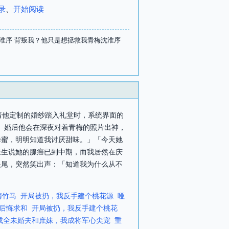
录
、
开始阅读
淮序 背叛我？他只是想拯救我青梅沈淮序
穿着他定制的婚纱踏入礼堂时，系统界面的
。婚后他会在深夜对着青梅的照片出神，
蜂蜜，明明知道我讨厌甜味。」「今天她
医生说她的腺癌已到中期，而我居然在庆
眼尾，突然笑出声：「知道我为什么从不
梅竹马
开局被扔，我反手建个桃花源
哑
后悔求和
开局被扔，我反手建个桃花
成全未婚夫和庶妹，我成将军心尖宠
重