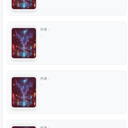
作者：
...
作者：
...
作者：