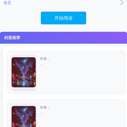
全文
开始阅读
封面推荐
作者：
...
作者：
...