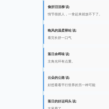
偷折旧沮柳 说:
情节很抓人，一拿起来就放不下了。
晚风的温柔驿站 说:
看完长舒一口气
落日余晖味 说:
主角光环有点重。
云朵的公路 说:
好想看看平行世界的另一种可能
落日的好运码头 说:
文风爱了