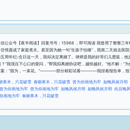
信公众号【夜半阅读】回复书号：15968 ，即可阅读 我曾用了整整三
甘情愿成了家庭煮夫。甚至因为她一句“生孩子怕痛”，我第二天就去医
五周年纪-念日这一天，我却决定离婚了。律师是我的好哥们儿楚延，他
说要离？”我强压下心口的窒闷，“帮我拟离婚协议吧，越快越好。”他不解：
案：“因为，一束花。”————部分精彩试看————我捏着报告单，指节
吻寒木，只花破雪
春吻寒木，只花破雪
曾为你画地为牢
如晚风候月明
曾为你画地为牢
曾为你画地为牢
如晚风候月明
如晚风候月明
此后晚
你画地为牢
春吻寒木，只花破雪