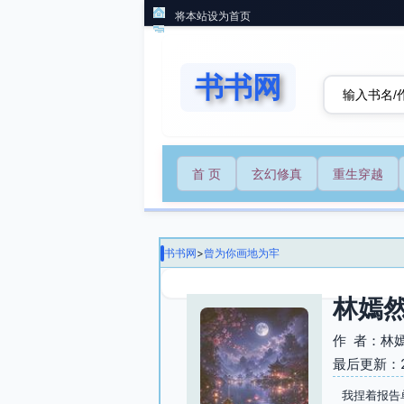
将本站设为首页
书书网
首 页
玄幻修真
重生穿越
书书网
>
曾为你画地为牢
林嫣然
作 者：林
最后更新：202
我捏着报告