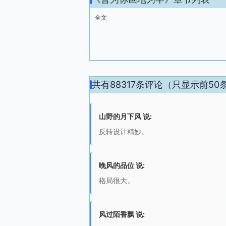
全文
共有88317条评论（只显示前50
山野的月下风 说:
反转设计精妙。
晚风的品位 说:
格局很大。
风过陌香飘 说: