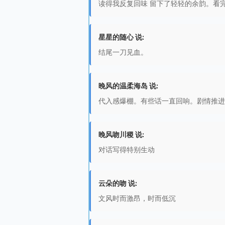
读得我反复回味 留下了轻轻的余韵。看
星星的随心 说:
结尾一刀见血。
晚风的温柔海岛 说:
代入感爆棚。有些话一直回响。剧情推进
晚风吻川稷 说:
对话写得特别生动
云朵的吻 说:
文风时而激昂，时而低沉