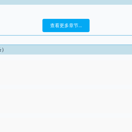
查看更多章节...
条）