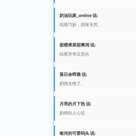
奶油玩家_online 说:
结尾巧妙，回味无穷。
甜橙果茶甜爽润 说:
结尾升华立意向
落日余晖雅 说:
剧情太绝了。
月亮的月下热 说:
剧情扣人心弦
银河的可爱码头 说: