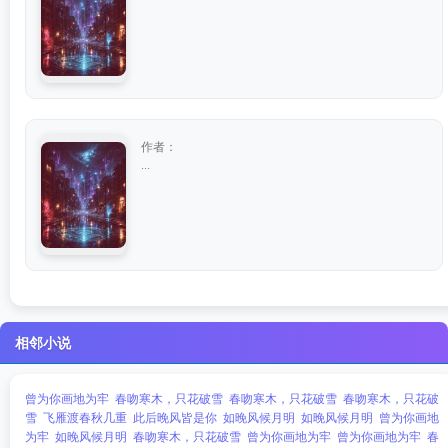
作者：
...
相邻小说
曾为你画地为牢
春吻寒木，只花破雪
春吻寒木，只花破雪
春吻寒木，只花破
雪
飞雁渡春秋几重
此后晚风皆是你
如晚风候月明
如晚风候月明
曾为你画地
为牢
如晚风候月明
春吻寒木，只花破雪
曾为你画地为牢
曾为你画地为牢
春