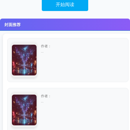
开始阅读
封面推荐
作者：
...
作者：
...