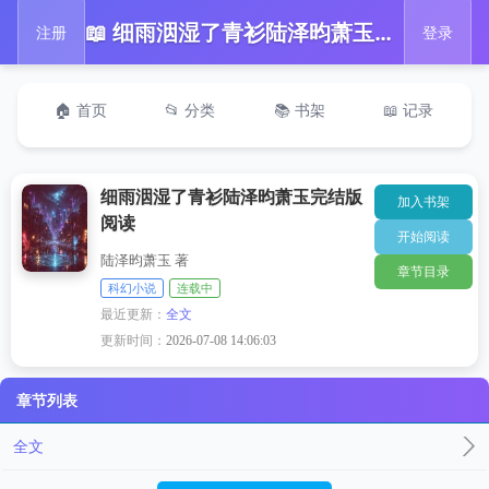
📖 细雨洇湿了青衫陆泽昀萧玉完结版阅读
注册
登录
🏠 首页
📂 分类
📚 书架
📖 记录
细雨洇湿了青衫陆泽昀萧玉完结版
加入书架
阅读
开始阅读
陆泽昀萧玉 著
章节目录
科幻小说
连载中
最近更新：
全文
更新时间：
2026-07-08 14:06:03
章节列表
全文