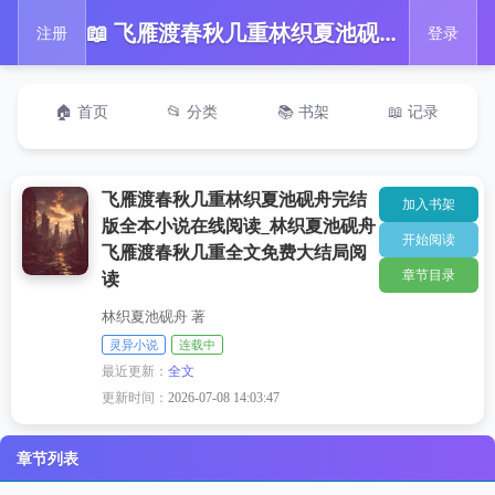
📖 飞雁渡春秋几重林织夏池砚舟完结版全本小说在线阅读_林织夏池砚舟飞雁渡春秋几重全文免费大结局阅读
注册
登录
🏠 首页
📂 分类
📚 书架
📖 记录
飞雁渡春秋几重林织夏池砚舟完结
加入书架
版全本小说在线阅读_林织夏池砚舟
开始阅读
飞雁渡春秋几重全文免费大结局阅
章节目录
读
林织夏池砚舟 著
灵异小说
连载中
最近更新：
全文
更新时间：
2026-07-08 14:03:47
章节列表