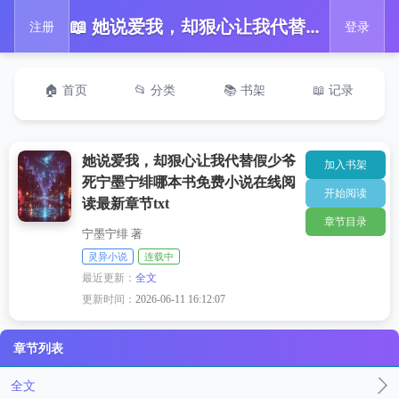
📖 她说爱我，却狠心让我代替假少爷死宁墨宁绯哪本书免费小说在线阅读最新章节txt
注册
登录
🏠 首页
📂 分类
📚 书架
📖 记录
她说爱我，却狠心让我代替假少爷
加入书架
死宁墨宁绯哪本书免费小说在线阅
开始阅读
读最新章节txt
章节目录
宁墨宁绯 著
灵异小说
连载中
最近更新：
全文
更新时间：
2026-06-11 16:12:07
章节列表
全文