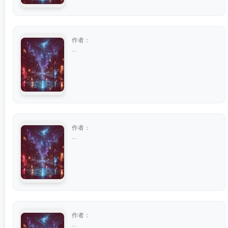
作者：
...
作者：
...
作者：
...