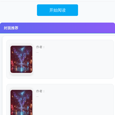
开始阅读
封面推荐
作者：
...
作者：
...