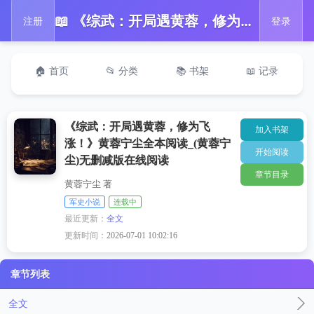
📖 《综武：开局遇黄蓉，修为飞涨！》黄蓉宁尘全本阅读_(黄蓉宁尘)无删减版在线阅读
注册
登录
🏠 首页
📂 分类
📚 书架
📖 记录
《综武：开局遇黄蓉，修为飞
加入书架
涨！》黄蓉宁尘全本阅读_(黄蓉宁
开始阅读
尘)无删减版在线阅读
章节目录
黄蓉宁尘 著
军史小说
连载中
最近更新：
全文
更新时间：
2026-07-01 10:02:16
章节列表
全文