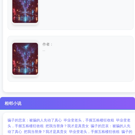
作者：
...
相邻小说
骗子的悲哀：被骗的人先动了真心
毕业变老头，手握五栋楼狂收租
毕业变老
头，手握五栋楼狂收租
把我当替身？我才是真贵女
骗子的悲哀：被骗的人先
动了真心
把我当替身？我才是真贵女
毕业变老头，手握五栋楼狂收租
骗子的