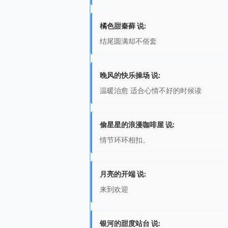
橘色甜秦藓 说:
结尾圆满却不俗套
晚风的快乐操场 说:
温暖治愈 适合心情不好的时候读
偷星星的浪漫咖啡屋 说:
情节环环相扣。
月亮的开端 说:
来到欢迎
银河的甜度站台 说: