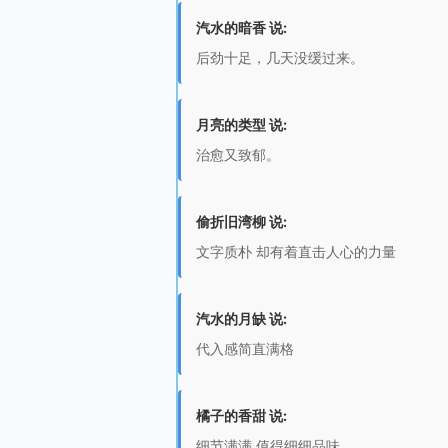
汽水的暗香 说:
后劲十足，几天没缓过来。
月亮的类型 说:
治愈又致郁。
偷折旧湾柳 说:
文字质朴 却有着直击人心的力量
汽水的月缺 说:
代入感简直满格
橘子的香甜 说:
细节满满 值得细细品味