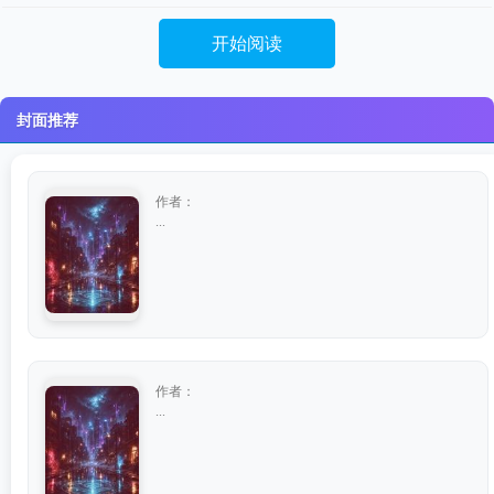
开始阅读
封面推荐
作者：
...
作者：
...