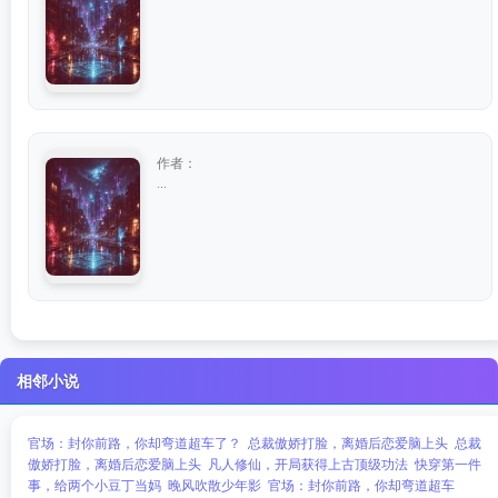
作者：
...
相邻小说
官场：封你前路，你却弯道超车了？
总裁傲娇打脸，离婚后恋爱脑上头
总裁
傲娇打脸，离婚后恋爱脑上头
凡人修仙，开局获得上古顶级功法
快穿第一件
事，给两个小豆丁当妈
晚风吹散少年影
官场：封你前路，你却弯道超车