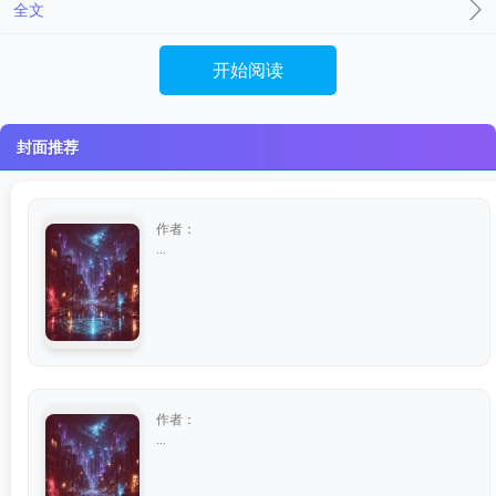
全文
开始阅读
封面推荐
作者：
...
作者：
...