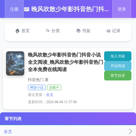
📖 晚风吹散少年影抖音热门抖音小说全文阅读_晚风吹散少年影抖音热门全本免费在线阅读
注册
登录
🏠 首页
📂 分类
📚 书架
📖 记录
晚风吹散少年影抖音热门抖音小说
加入书架
全文阅读_晚风吹散少年影抖音热门
开始阅读
全本免费在线阅读
章节目录
抖音热门 著
网游小说
连载中
最近更新：
全文
更新时间：
2026-06-04 11:57:06
章节列表
全文