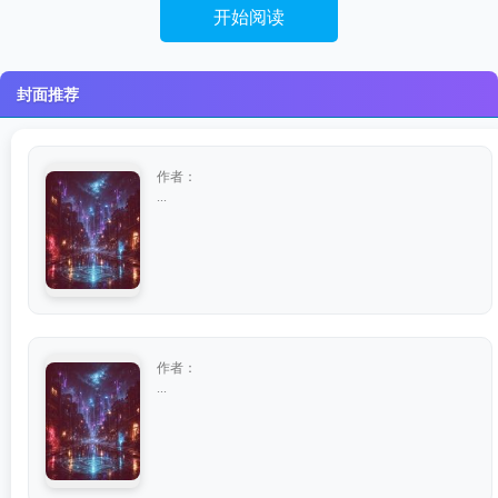
开始阅读
封面推荐
作者：
...
作者：
...