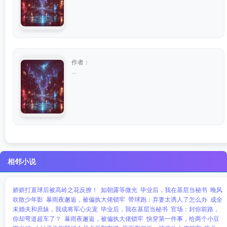
作者：
...
相邻小说
娇娇打直球后被高岭之花反撩！
如朝露等微光
毕业后，我在基层当秘书
晚风
吹散少年影
暴雨夜邂逅，被偏执大佬锁牢
带球跑：弃妻太诱人了怎么办
成全
未婚夫和庶妹，我成将军心尖宠
毕业后，我在基层当秘书
官场：封你前路，
你却弯道超车了？
暴雨夜邂逅，被偏执大佬锁牢
快穿第一件事，给两个小豆