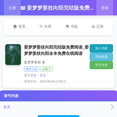
📖 姜梦梦姜枝向阳完结版免费阅读_姜梦梦姜枝向阳全本免费在线阅读
注册
登录
🏠 首页
📂 分类
📚 书架
📖 记录
姜梦梦姜枝向阳完结版免费阅读_姜
加入书架
梦梦姜枝向阳全本免费在线阅读
开始阅读
姜梦梦姜枝 著
章节目录
都市小说
连载中
最近更新：
全文
更新时间：
2026-06-04 12:06:22
章节列表
全文