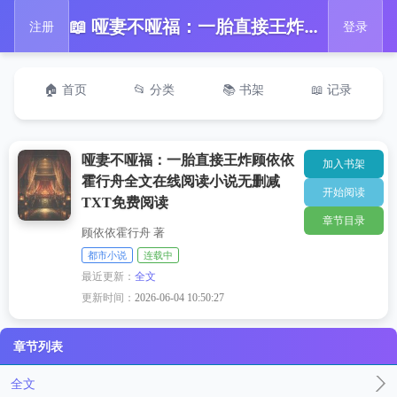
📖 哑妻不哑福：一胎直接王炸顾依依霍行舟全文在线阅读小说无删减TXT免费阅读
注册
登录
🏠 首页
📂 分类
📚 书架
📖 记录
哑妻不哑福：一胎直接王炸顾依依
加入书架
霍行舟全文在线阅读小说无删减
开始阅读
TXT免费阅读
章节目录
顾依依霍行舟 著
都市小说
连载中
最近更新：
全文
更新时间：
2026-06-04 10:50:27
章节列表
全文