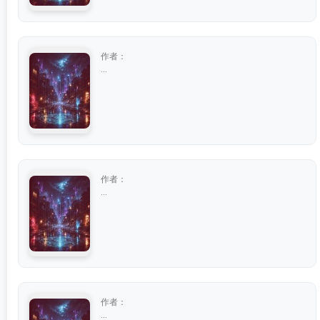
作者：
...
作者：
...
作者：
...