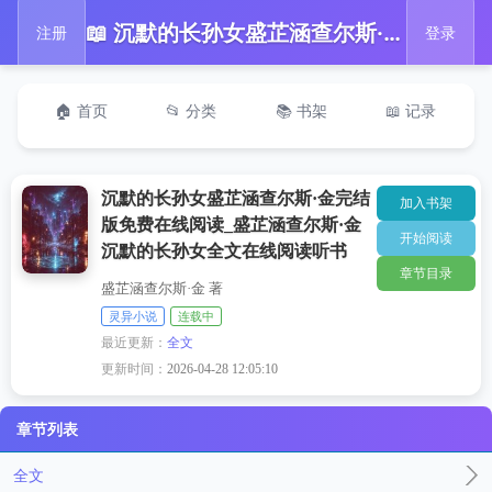
📖 沉默的长孙女盛芷涵查尔斯·金完结版免费在线阅读_盛芷涵查尔斯·金沉默的长孙女全文在线阅读听书
注册
登录
🏠 首页
📂 分类
📚 书架
📖 记录
沉默的长孙女盛芷涵查尔斯·金完结
加入书架
版免费在线阅读_盛芷涵查尔斯·金
开始阅读
沉默的长孙女全文在线阅读听书
章节目录
盛芷涵查尔斯·金 著
灵异小说
连载中
最近更新：
全文
更新时间：
2026-04-28 12:05:10
章节列表
全文